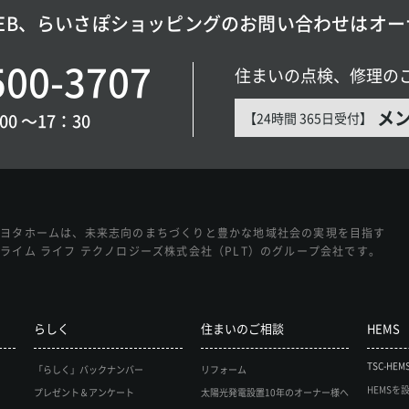
 WEB、らいさぽショッピングの
お問い合わせはオー
500-3707
住まいの点検、修理の
メ
【24時間 365日受付】
0 〜17：30
トヨタホームは、未来志向のまちづくりと豊かな地域社会の実現を目指す
ライム ライフ テクノロジーズ株式会社（PLT）のグループ会社です。
らしく
住まいのご相談
HEMS
TSC-HEM
「らしく」バックナンバー
リフォーム
HEMSを
プレゼント＆アンケート
太陽光発電設置10年のオーナー様へ