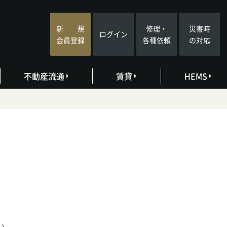
新 規
修理・
災害時
ログイン
会員登録
各種依頼
の対応
不動産流通
賃貸
HEMS
い。