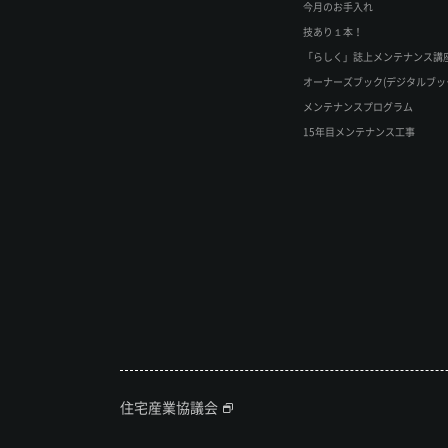
今月のお手入れ
技あり１本！
「らしく」誌上メンテナンス講
オーナーズブック(デジタルブッ
メンテナンスプログラム
15年目メンテナンス工事
住宅産業協議会