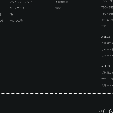
TSC-HE
クッキング・レシピ
不動産流通
TSC-H
ガーデニング
賃貸
TSC-H
座
DIY
よくある
ク)
PHOTO広場
サポート
AiSEG2
ご利用の
サポート
スマート
AiSEG3
ご利用の
サポート
スマート