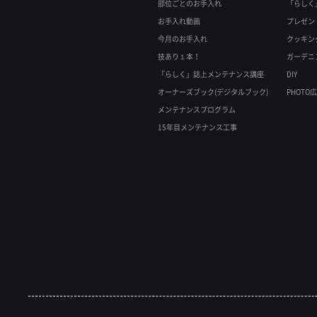
部位ごとのお手入れ
「らしく
お手入れ動画
プレゼン
今月のお手入れ
クッキン
技あり１本！
ガーデニ
「らしく」誌上メンテナンス講座
DIY
オーナーズブック(デジタルブック)
PHOTO
メンテナンスプログラム
15年目メンテナンス工事